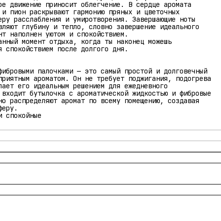
ое движение приносит облегчение. В сердце аромата
 и пион раскрывают гармонию пряных и цветочных
еру расслабления и умиротворения. Завершающие ноты
вляют глубину и тепло, словно завершение идеального
нт наполнен уютом и спокойствием.
анный момент отдыха, когда ты наконец можешь
я спокойствием после долгого дня.
фибровыми палочками — это самый простой и долговечный
приятным ароматом. Он не требует поджигания, подогрева
лает его идеальным решением для ежедневного
 входит бутылочка с ароматической жидкостью и фибровые
но распределяют аромат по всему помещению, создавая
феру.
и спокойные