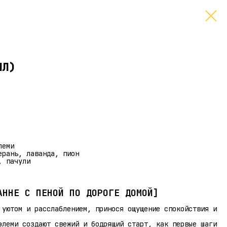
МЛ)
леми
ерань, лаванда, пион
, пачули
АННЕ С ПЕНОЙ ПО ДОРОГЕ ДОМОЙ]
 уютом и расслаблением, принося ощущение спокойствия и
элеми создают свежий и бодрящий старт, как первые шаги