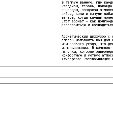
в тёплую ванную, где кажд
кардамон, герань, лаванда
аккордов, создавая атмосф
амбры, кожи и пачули доба
вечера, когда каждый моме
Этот аромат — как долгожд
расслабиться и насладитьс
Ароматический диффузор с 
способ наполнить ваш дом 
или особого ухода, что де
использования. В комплект
палочки, которые равномер
комфортную и уютную атмос
Атмосфера: Расслабляющие 