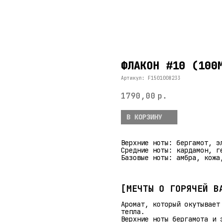
ФЛАКОН #10 (100
Артикул:
F1501008233
1790,00
р.
В КОРЗИНУ
Верхние ноты: бергамот, э
Средние ноты: кардамон, г
Базовые ноты: амбра, кожа
[МЕЧТЫ О ГОРЯЧЕЙ В
Аромат, который окутывает
тепла.
Верхние ноты бергамота и 