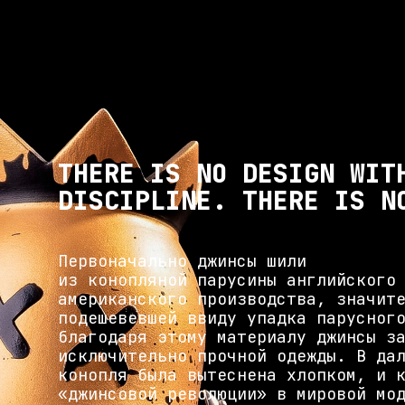
THERE IS NO DESIGN WIT
DISCIPLINE. THERE IS N
Первоначально джинсы шили
из конопляной парусины английского
американского производства, значит
подешевевшей ввиду упадка парусног
благодаря этому материалу джинсы з
исключительно прочной одежды. В да
конопля была вытеснена хлопком, и 
«джинсовой революции» в мировой мо